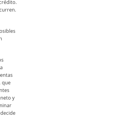
crédito.
curren.
osibles
n
os
 a
uentas
, que
ntes
 neto y
rminar
 decide