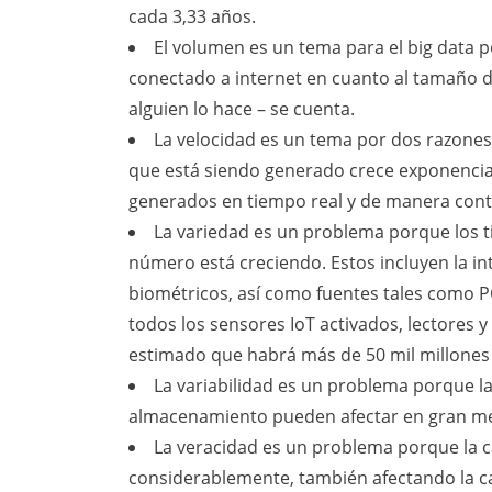
cada 3,33 años.
El volumen es un tema para el big data 
conectado a internet en cuanto al tamaño d
alguien lo hace – se cuenta.
La velocidad es un tema por dos razone
que está siendo generado crece exponenci
generados en tiempo real y de manera cont
La variedad es un problema porque los t
número está creciendo. Estos incluyen la in
biométricos, así como fuentes tales como PC
todos los sensores IoT activados, lectores 
estimado que habrá más de 50 mil millones 
La variabilidad es un problema porque las
almacenamiento pueden afectar en gran medi
La veracidad es un problema porque la c
considerablemente, también afectando la cal