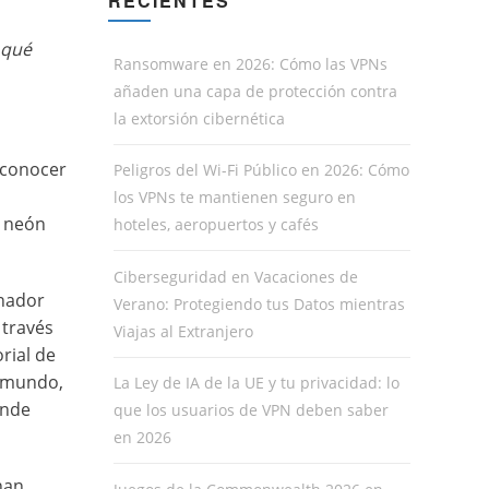
RECIENTES
 qué
Ransomware en 2026: Cómo las VPNs
añaden una capa de protección contra
la extorsión cibernética
econocer
Peligros del Wi-Fi Público en 2026: Cómo
los VPNs te mantienen seguro en
e neón
hoteles, aeropuertos y cafés
Ciberseguridad en Vacaciones de
enador
Verano: Protegiendo tus Datos mientras
 través
Viajas al Extranjero
rial de
e mundo,
La Ley de IA de la UE y tu privacidad: lo
onde
que los usuarios de VPN deben saber
en 2026
nan