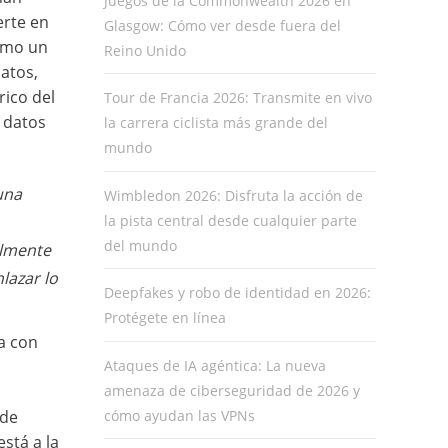
Juegos de la Commonwealth 2026 en
erte en
Glasgow: Cómo ver desde fuera del
como un
Reino Unido
atos,
rico del
Tour de Francia 2026: Transmite en vivo
 datos
la carrera ciclista más grande del
mundo
una
Wimbledon 2026: Disfruta la acción de
la pista central desde cualquier parte
del mundo
ilmente
lazar lo
Deepfakes y robo de identidad en 2026:
Protégete en línea
a con
Ataques de IA agéntica: La nueva
amenaza de ciberseguridad de 2026 y
cómo ayudan las VPNs
 de
stá a la