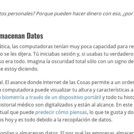
tos personales? Porque pueden hacer dinero con eso, ¿por
lmacenan Datos
rmática, las computadoras tenían muy poca capacidad para r
 se les dijera. Tú iniciabas sesión y, si usabas tu verdadero
o era todo. Imagina la oscuridad total sólo con un signo d
ue estoy diciendo.
eal. El avance donde Internet de las Cosas permite a un ord
 computadora puede visualizar tu altura y características a
 biometría a través de un dispositivo portátil
y todo tu histo
storial médico son digitalizados y están al alcance. En est
rtual que puede
predecir cómo piensas
, lo que te gusta y d
s hoy y es todo debido a la recopilación de datos.
ecopilan y almacenan datos. El por qué las empresas almace