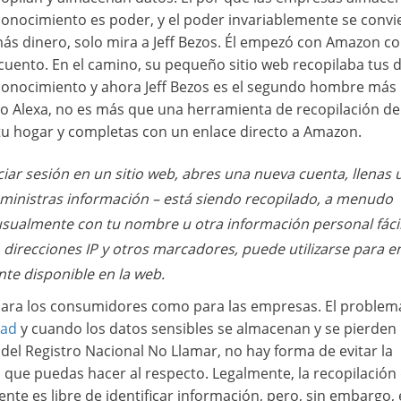
conocimiento es poder, y el poder invariablemente se convi
ás dinero, solo mira a Jeff Bezos. Él empezó con Amazon 
cuento. En el camino, su pequeño sitio web recopilaba tus d
 conocimiento y ahora Jeff Bezos es el segundo hombre más 
vo Alexa, no es más que una herramienta de recopilación de
tu hogar y completas con un enlace directo a Amazon.
iciar sesión en un sitio web, abres una nueva cuenta, llenas 
ministras información – está siendo recopilado, a menudo
 usualmente con tu nombre u otra información personal fác
, direcciones IP y otros marcadores, puede utilizarse para en
te disponible en la web.
para los consumidores como para las empresas. El problem
dad
y cuando los datos sensibles se almacenan y se pierden
 del Registro Nacional No Llamar, no hay forma de evitar la
 que puedas hacer al respecto. Legalmente, la recopilación
nte es libre de identificar información, pero, sin embargo, e