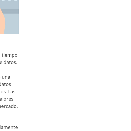
l tiempo
e datos.
e una
datos
os. Las
alores
mercado,
adamente