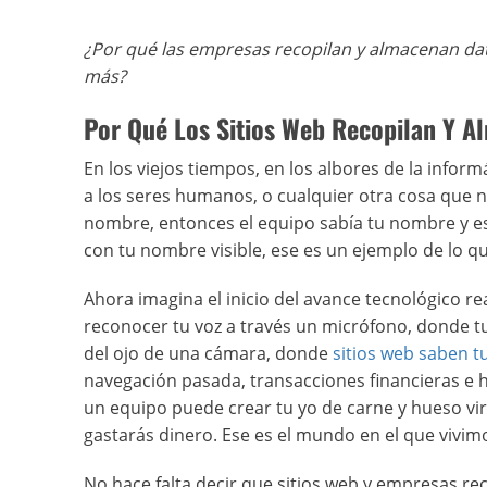
¿Por qué las empresas recopilan y almacenan da
más?
Por Qué Los Sitios Web Recopilan Y A
En los viejos tiempos, en los albores de la info
a los seres humanos, o cualquier otra cosa que no
nombre, entonces el equipo sabía tu nombre y es
con tu nombre visible, ese es un ejemplo de lo q
Ahora imagina el inicio del avance tecnológico r
reconocer tu voz a través un micrófono, donde tu
del ojo de una cámara, donde
sitios web saben tu
navegación pasada, transacciones financieras e hi
un equipo puede crear tu yo de carne y hueso vi
gastarás dinero. Ese es el mundo en el que vivimo
No hace falta decir que sitios web y empresas r