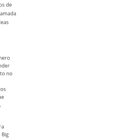
os de
llamada
deas
úmero
ender
sto no
tos
ue
,
ra
 Big