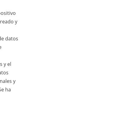
ositivo
treado y
de datos
e
 y el
atos
nales y
Se ha