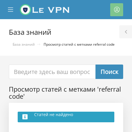
se
Mobile
Акка
ile
Menu
nu
База знаний
T
S
База знаний
Просмотр статей с метками referral code
Просмотр статей с метками 'referral
тр
code'
ы
Статей не найдено