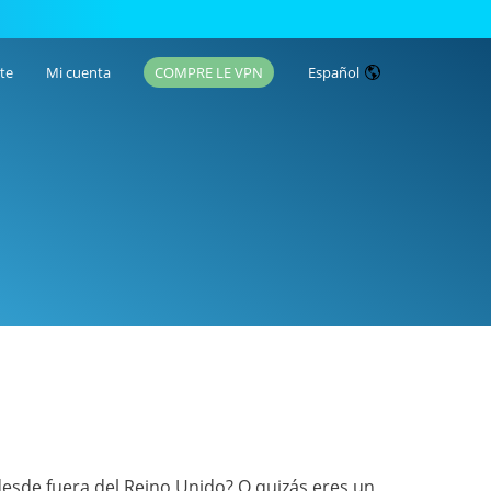
te
Mi cuenta
COMPRE LE VPN
Español
 desde fuera del Reino Unido? O quizás eres un