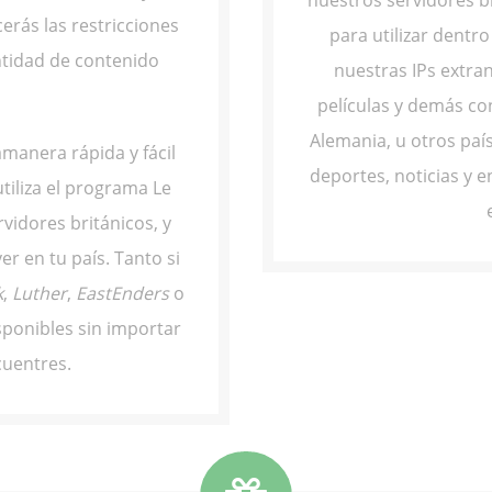
erás las restricciones
para utilizar dentr
ntidad de contenido
nuestras IPs extran
películas y demás con
Alemania, u otros pa
amanera rápida y fácil
deportes, noticias y 
tiliza el programa Le
vidores británicos, y
r en tu país. Tanto si
k
,
Luther
,
EastEnders
o
sponibles sin importar
cuentres.