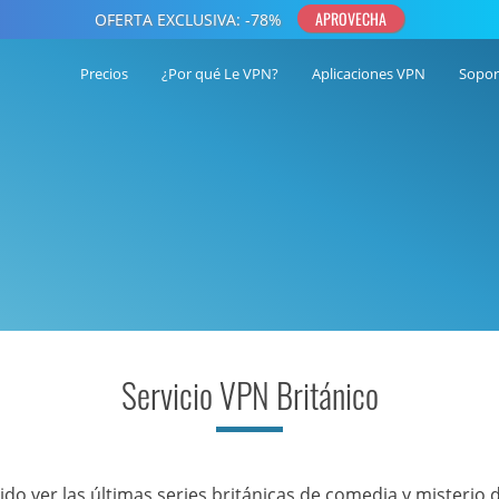
Precios
¿Por qué Le VPN?
Aplicaciones VPN
Sopor
Servicio VPN Británico
ido ver las últimas series británicas de comedia y misterio