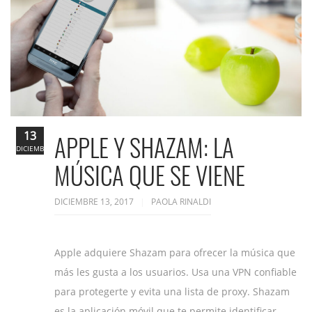
13
APPLE Y SHAZAM: LA
DICIEMBRE
MÚSICA QUE SE VIENE
DICIEMBRE 13, 2017
PAOLA RINALDI
Apple adquiere Shazam para ofrecer la música que
más les gusta a los usuarios. Usa una VPN confiable
para protegerte y evita una lista de proxy. Shazam
es la aplicación móvil que te permite identificar