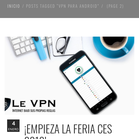
INICIO
POSTS TAGGED “VPN PARA ANDROID”
(PAGE 2)
4
¡EMPIEZA LA FERIA CES
ENERO