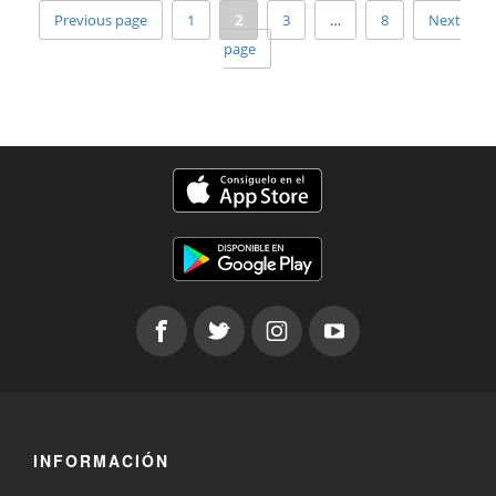
Previous page
1
2
3
…
8
Next
page
INFORMACIÓN