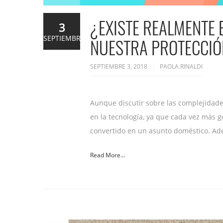
¿EXISTE REALMENTE 
3
SEPTIEMBRE
NUESTRA PROTECCIÓN
SEPTIEMBRE 3, 2018
PAOLA RINALDI
Aunque discutir sobre las complejidade
en la tecnología, ya que cada vez más g
convertido en un asunto doméstico. Ad
Read More...