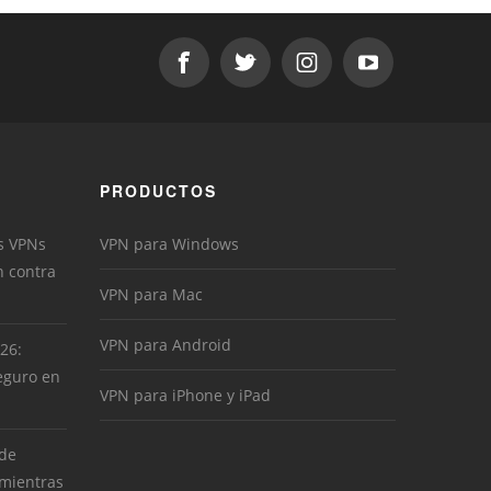
PRODUCTOS
s VPNs
VPN para Windows
n contra
VPN para Mac
VPN para Android
026:
eguro en
VPN para iPhone y iPad
 de
 mientras