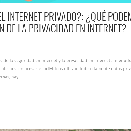
EL INTERNET PRIVADO?: ¿QUÉ POD
 DE LA PRIVACIDAD EN INTERNET?
s de la seguridad en internet y la privacidad en internet a menud
obiernos, empresas e individuos utilizan indebidamente datos priva
emás, hay