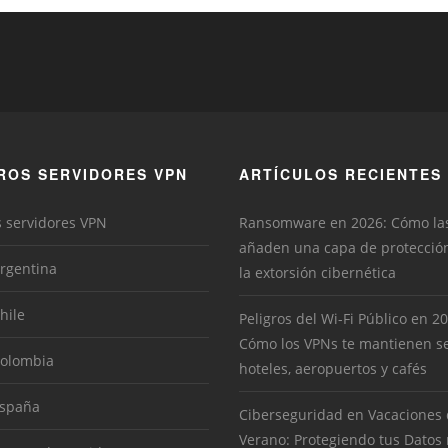
ROS SERVIDORES VPN
ARTÍCULOS RECIENTES
s servidores VPN
Ransomware en 2026: Cómo la
añaden una capa de protecció
rgentina
la extorsión cibernética
hile
Peligros del Wi-Fi Público en 2
Cómo los VPNs te mantienen s
Colombia
hoteles, aeropuertos y cafés
España
Ciberseguridad en Vacaciones
Verano: Protegiendo tus Datos