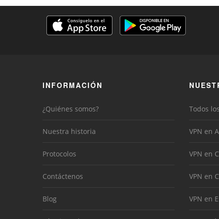
INFORMACIÓN
NUEST
¿Quiénes somos?
Todos lo
Nuestra historia
VPN en A
Protocolos
VPN en C
Contáctenos
VPN en 
Blog
VPN en 