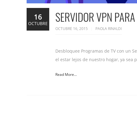
SERVIDOR VPN PARA
16
OCTUBRE
OCTUBRE 16, 2015
PAOLA RINALDI
Desbloquee Programas de TV con un Serv
el estar lejos de nuestro hogar, ya sea 
Read More...