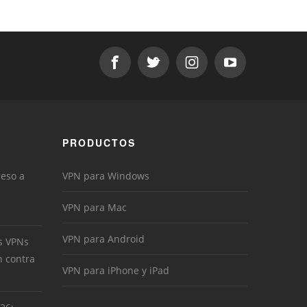
PRODUCTOS
reso a
VPN para Windows
VPN para Mac
VPN para Android
s VPNs
n contra
VPN para iPhone y iPad