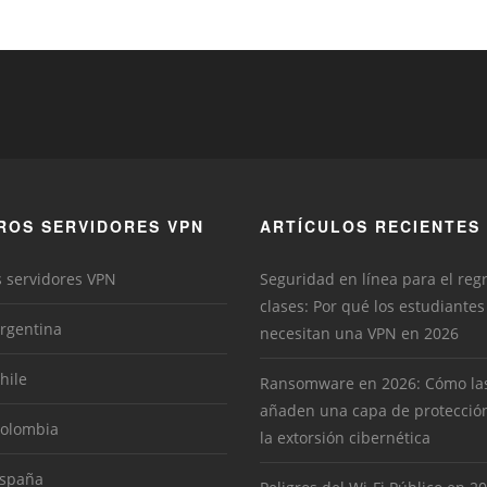
ROS SERVIDORES VPN
ARTÍCULOS RECIENTES
s servidores VPN
Seguridad en línea para el reg
clases: Por qué los estudiantes
rgentina
necesitan una VPN en 2026
hile
Ransomware en 2026: Cómo la
añaden una capa de protecció
Colombia
la extorsión cibernética
España