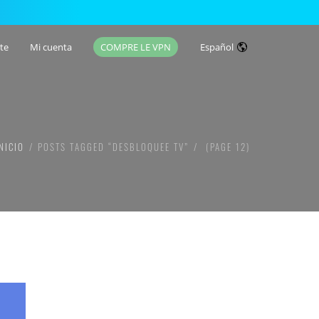
te
Mi cuenta
COMPRE LE VPN
Español
NICIO
POSTS TAGGED “DESBLOQUEE TV”
(PAGE 12)