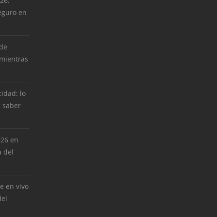
026:
eguro en
 de
 mientras
cidad: lo
 saber
026 en
 del
e en vivo
del