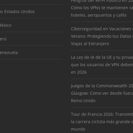
Peligros del Wi-Fi Público en 2
Cómo los VPNs te mantienen s
os Estados Unidos
hoteles, aeropuertos y cafés
éxico
Ciberseguridad en Vacaciones
Verano: Protegiendo tus Datos
erú
Viajas al Extranjero
enezuela
La Ley de IA de la UE y tu priva
que los usuarios de VPN deben
en 2026
Juegos de la Commonwealth 2
Glasgow: Cómo ver desde fuera
Reino Unido
Tour de Francia 2026: Transmit
la carrera ciclista más grande 
mundo