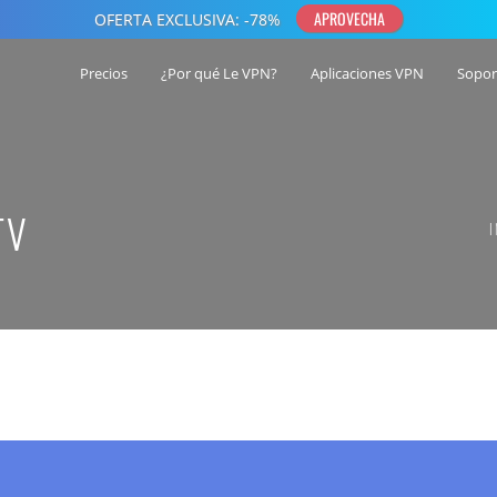
Precios
¿Por qué Le VPN?
Aplicaciones VPN
Sopor
TV
I