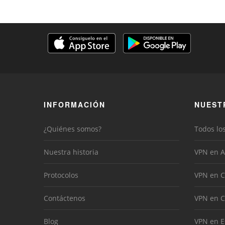
INFORMACIÓN
NUEST
¿Quiénes somos?
Todos lo
Nuestra historia
VPN en A
Protocolos
VPN en C
Contáctenos
VPN en 
Blog
VPN en 