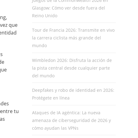
Juegos de la Commonwealth 2026 en
Glasgow: Cómo ver desde fuera del
Reino Unido
ing,
 vez que
Tour de Francia 2026: Transmite en vivo
dentidad
la carrera ciclista más grande del
mundo
as
Wimbledon 2026: Disfruta la acción de
de
la pista central desde cualquier parte
que
del mundo
Deepfakes y robo de identidad en 2026:
Protégete en línea
ades
entre tu
Ataques de IA agéntica: La nueva
das
amenaza de ciberseguridad de 2026 y
cómo ayudan las VPNs