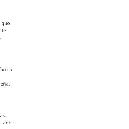
s que
nte
s.
 forma
seña.
as.
cutando