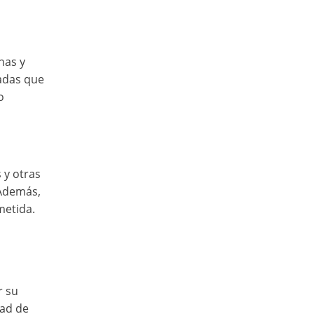
nas y
tadas que
o
 y otras
 Además,
metida.
r su
dad de