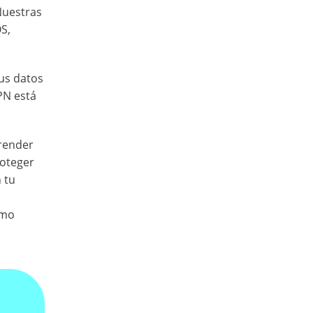
Nuestras
S,
tus datos
PN está
prender
roteger
 tu
ómo