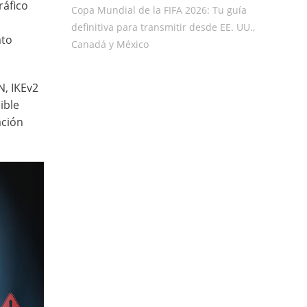
ráfico
Copa Mundial de la FIFA 2026: Tu guía
definitiva para transmitir desde EE. UU.,
ato
Canadá y México
N, IKEv2
ible
ación