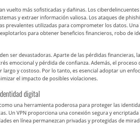
han vuelto más sofisticadas y dañinas. Los ciberdelincuentes
istemas y extraer información valiosa. Los ataques de phish
s prevalentes utilizadas para comprometer los datos. Una
explotarlos para obtener beneficios financieros, robo de i
en ser devastadoras. Aparte de las pérdidas financieras, l
trés emocional y pérdida de confianza. Además, el proceso 
 largo y costoso. Por lo tanto, es esencial adoptar un enfo
nimizar el impacto de posibles violaciones.
dentidad digital
o como una herramienta poderosa para proteger las identid
cas. Un VPN proporciona una conexión segura y encriptada 
vidades en línea permanezcan privadas y protegidas de mira