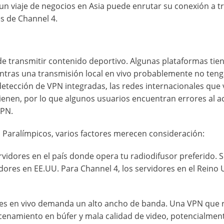
un viaje de negocios en Asia puede enrutar su conexión a t
s de Channel 4.
 de transmitir contenido deportivo. Algunas plataformas tie
entras una transmisión local en vivo probablemente no ten
detección de VPN integradas, las redes internacionales que 
ienen, por lo que algunos usuarios encuentran errores al a
VPN.
s Paralímpicos, varios factores merecen consideración:
vidores en el país donde opera tu radiodifusor preferido. S
idores en EE.UU. Para Channel 4, los servidores en el Reino
es en vivo demanda un alto ancho de banda. Una VPN que r
acenamiento en búfer y mala calidad de video, potencialmen