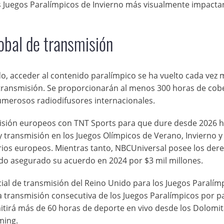
s Juegos Paralímpicos de Invierno más visualmente impacta
bal de transmisión
o, acceder al contenido paralímpico se ha vuelto cada vez 
transmisión. Se proporcionarán al menos 300 horas de cob
numerosos radiodifusores internacionales.
isión europeos con TNT Sports para que dure desde 2026 h
y transmisión en los Juegos Olímpicos de Verano, Invierno y
orios europeos. Mientras tanto, NBCUniversal posee los der
do asegurado su acuerdo en 2024 por $3 mil millones.
cial de transmisión del Reino Unido para los Juegos Paralím
a transmisión consecutiva de los Juegos Paralímpicos por p
tirá más de 60 horas de deporte en vivo desde los Dolomi
ming.