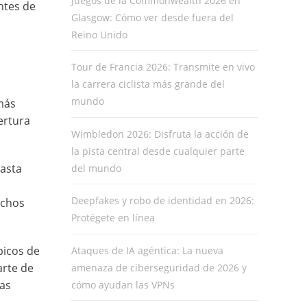
Juegos de la Commonwealth 2026 en
ntes de
Glasgow: Cómo ver desde fuera del
Reino Unido
Tour de Francia 2026: Transmite en vivo
la carrera ciclista más grande del
mundo
más
ertura
Wimbledon 2026: Disfruta la acción de
la pista central desde cualquier parte
asta
del mundo
Deepfakes y robo de identidad en 2026:
echos
Protégete en línea
picos de
Ataques de IA agéntica: La nueva
arte de
amenaza de ciberseguridad de 2026 y
tas
cómo ayudan las VPNs