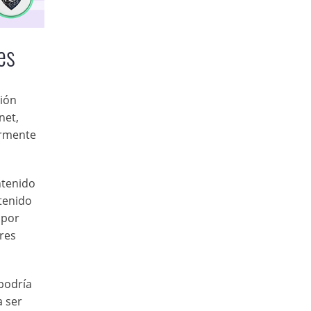
es
ción
net,
larmente
ntenido
ntenido
 por
ores
podría
a ser