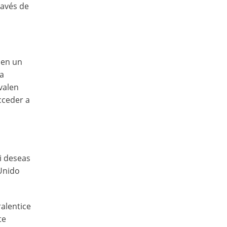
ravés de
nen un
ga
valen
cceder a
i deseas
 Unido
alentice
te