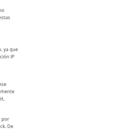
mo
estas
o, ya que
ción IP
ese
almente
et,
o por
ck. De