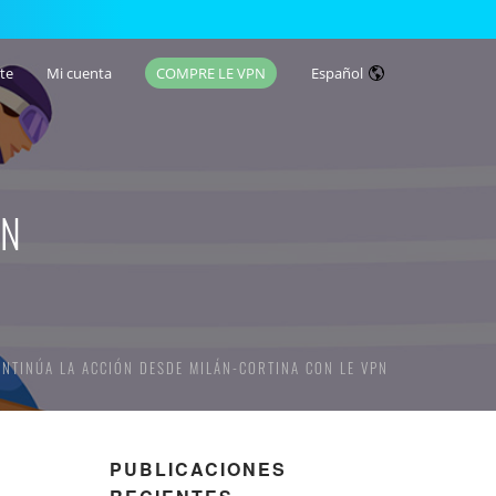
te
Mi cuenta
COMPRE LE VPN
Español
ÓN
ONTINÚA LA ACCIÓN DESDE MILÁN-CORTINA CON LE VPN
PUBLICACIONES