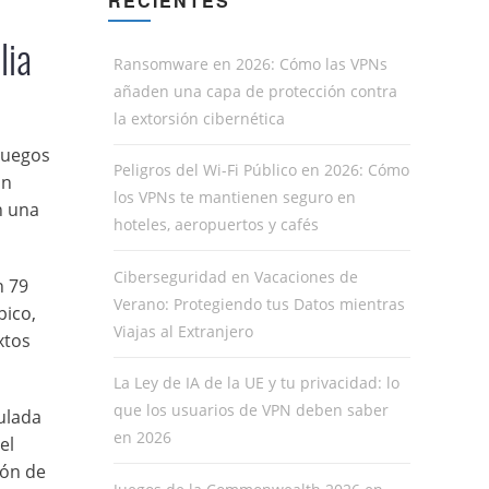
RECIENTES
lia
Ransomware en 2026: Cómo las VPNs
añaden una capa de protección contra
la extorsión cibernética
 Juegos
Peligros del Wi-Fi Público en 2026: Cómo
ón
los VPNs te mantienen seguro en
n una
hoteles, aeropuertos y cafés
Ciberseguridad en Vacaciones de
n 79
Verano: Protegiendo tus Datos mientras
pico,
Viajas al Extranjero
xtos
La Ley de IA de la UE y tu privacidad: lo
que los usuarios de VPN deben saber
ulada
en 2026
el
lón de