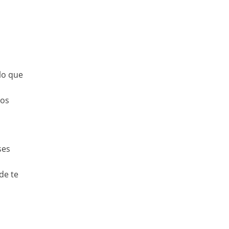
lo que
hos
ses
de te