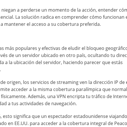
se niegan a perderse un momento de la acción, entender có
esencial. La solución radica en comprender cómo funcionan 
a mantener el acceso a su cobertura preferida.
as más populares y efectivas de eludir el bloqueo geográfic
avés de un servidor ubicado en otro país, ocultando tu direc
da a la ubicación del servidor, haciendo parecer que estás
.
e origen, los servicios de streaming ven la dirección IP de 
 permite acceder a la misma cobertura paralímpica que norm
 físicamente. Además, una VPN encripta tu tráfico de Intern
dad a tus actividades de navegación.
6, esto significa que un espectador estadounidense viajand
o en EE.UU. para acceder a la cobertura integral de Peaco