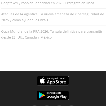
Deepfakes y robo de identidad en 2026: Protégete en línea
Ataques de IA agéntica: La nueva amenaza de ciberseguridad de
2026 y cómo ayudan las VPNs
Copa Mundial de la FIFA 2026: Tu guía definitiva para transmitir
desde EE. UU., Canadá y México