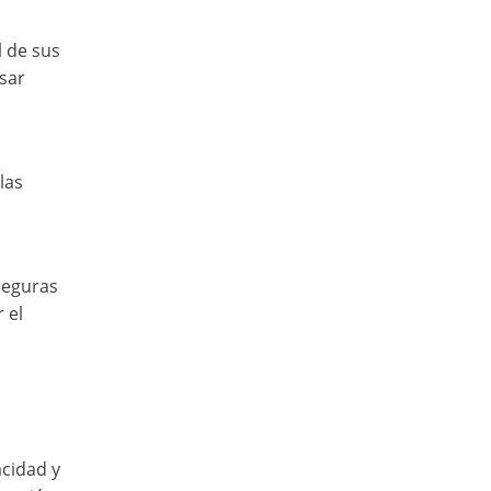
l de sus
usar
las
seguras
 el
acidad y