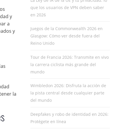
La Ley de IA de la UE y tu privacidad: lo
que los usuarios de VPN deben saber
dos
en 2026
udad y
var a
Juegos de la Commonwealth 2026 en
eados y
Glasgow: Cómo ver desde fuera del
Reino Unido
Tour de Francia 2026: Transmite en vivo
la carrera ciclista más grande del
das
mundo
Wimbledon 2026: Disfruta la acción de
iudad
la pista central desde cualquier parte
tener la
del mundo
es
Deepfakes y robo de identidad en 2026:
Protégete en línea