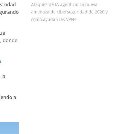
ivacidad
Ataques de IA agéntica: La nueva
segurando
amenaza de ciberseguridad de 2026 y
cómo ayudan las VPNs
que
s, donde
a
 la
iendo a