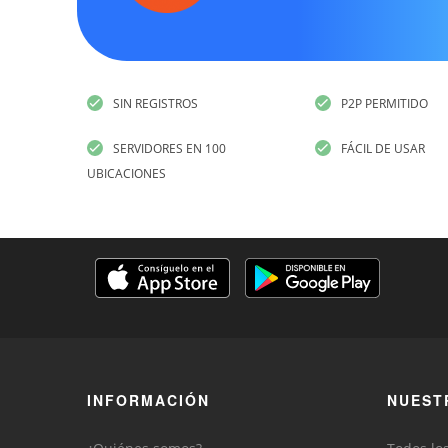
SIN REGISTROS
P2P PERMITIDO
SERVIDORES EN 100
FÁCIL DE USAR
UBICACIONES
INFORMACIÓN
NUEST