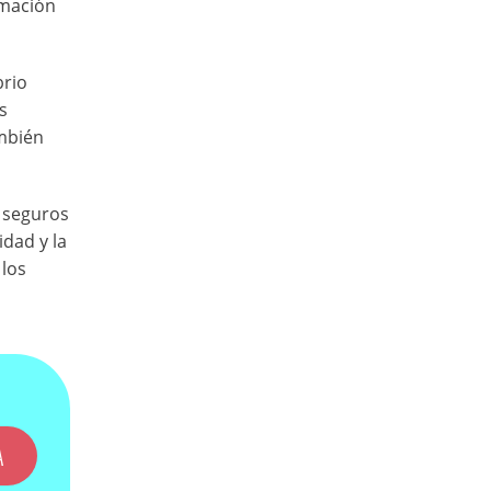
rmación
brio
s
ambién
 seguros
idad y la
 los
A