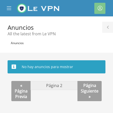
se
Mobile
Cuen
ile
Menu
nu
Anuncios
T
All the latest from Le VPN
S
Anuncios
No hay anuncios para mostrar
«
Página
Página
Siguiente
Previa
»