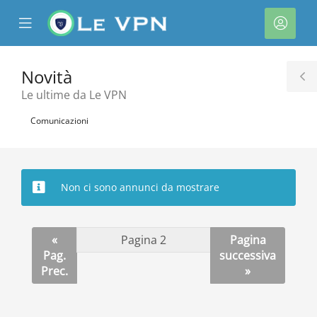
se
Mobile
Acco
ile
Menu
nu
Novità
T
Le ultime da Le VPN
S
Comunicazioni
Non ci sono annunci da mostrare
a
«
Pagina
Pag.
successiva
Prec.
»