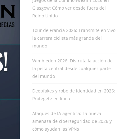
Juegos de la Commonwealth 2026 en
Glasgow: Cómo ver desde fuera del
Reino Unido
Tour de Francia 2026: Transmite en vivo
la carrera ciclista más grande del
mundo
Wimbledon 2026: Disfruta la acción de
la pista central desde cualquier parte
del mundo
Deepfakes y robo de identidad en 2026:
Protégete en línea
Ataques de IA agéntica: La nueva
amenaza de ciberseguridad de 2026 y
cómo ayudan las VPNs