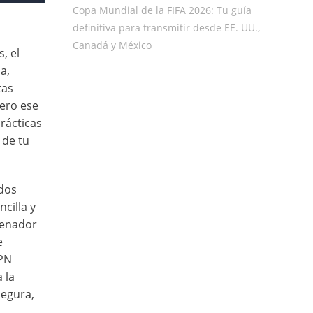
Copa Mundial de la FIFA 2026: Tu guía
definitiva para transmitir desde EE. UU.,
Canadá y México
, el
a,
tas
pero ese
Prácticas
 de tu
dos
cilla y
denador
e
VPN
 la
segura,