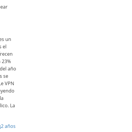
uear
es un
 el
frecen
n 23%
 del año
s se
 Le VPN
buyendo
la
ico. La
¡2 años