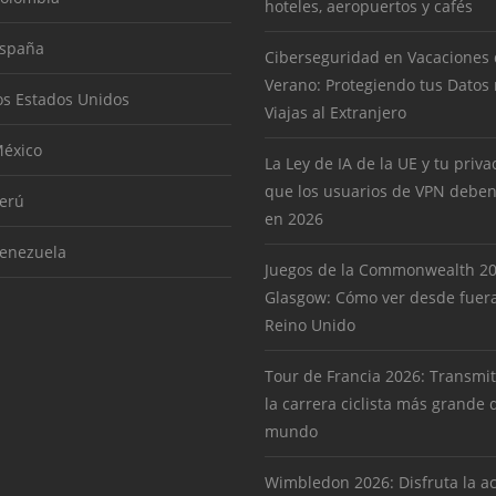
hoteles, aeropuertos y cafés
España
Ciberseguridad en Vacaciones
Verano: Protegiendo tus Datos
os Estados Unidos
Viajas al Extranjero
éxico
La Ley de IA de la UE y tu priva
que los usuarios de VPN deben
erú
en 2026
enezuela
Juegos de la Commonwealth 2
Glasgow: Cómo ver desde fuera
Reino Unido
Tour de Francia 2026: Transmit
la carrera ciclista más grande 
mundo
Wimbledon 2026: Disfruta la a