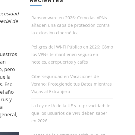
RECIENTES
ecesidad
Ransomware en 2026: Cómo las VPNs
ecial de
añaden una capa de protección contra
la extorsión cibernética
Peligros del Wi-Fi Público en 2026: Cómo
Nuestros
los VPNs te mantienen seguro en
han
hoteles, aeropuertos y cafés
o, pero
Ciberseguridad en Vacaciones de
ue la
Verano: Protegiendo tus Datos mientras
s. Eso
Viajas al Extranjero
el año
irus y
La Ley de IA de la UE y tu privacidad: lo
la
que los usuarios de VPN deben saber
general,
en 2026