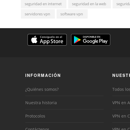
seguridad en internet
seguridad en la web
segurid
servidores vpn
software vpn
INFORMACIÓN
NUEST
¿Quiénes somos?
Todos lo
Nuestra historia
VPN en A
Protocolos
VPN en C
Contáctenos
VPN en 