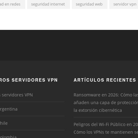
ad en redes
seguridad internet
seguridad web
servidor vpn
ROS SERVIDORES VPN
ARTÍCULOS RECIENTES
s servidores VPN
Ransomware en 2026: Cómo la
añaden una capa de protecció
rgentina
la extorsión cibernética
hile
Peligros del Wi-Fi Público en 2
Cómo los VPNs te mantienen s
Colombia