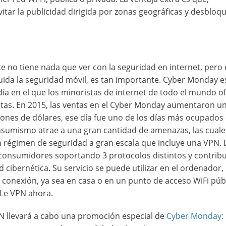
tar la publicidad dirigida por zonas geográficas y desbloq
 no tiene nada que ver con la seguridad en internet, pero 
luida la seguridad móvil, es tan importante. Cyber Monday es
ía en el que los minoristas de internet de todo el mundo o
estas. En 2015, las ventas en el Cyber Monday aumentaron u
lones de dólares, ese día fue uno de los días más ocupados
onsumismo atrae a una gran cantidad de amenazas, las cuale
 régimen de seguridad a gran escala que incluye una VPN.
s consumidores soportando 3 protocolos distintos y contri
d cibernética. Su servicio se puede utilizar en el ordenador, 
ier conexión, ya sea en casa o en un punto de acceso WiFi públ
e Le VPN ahora.
 llevará a cabo una promoción especial de
Cyber Monday: 