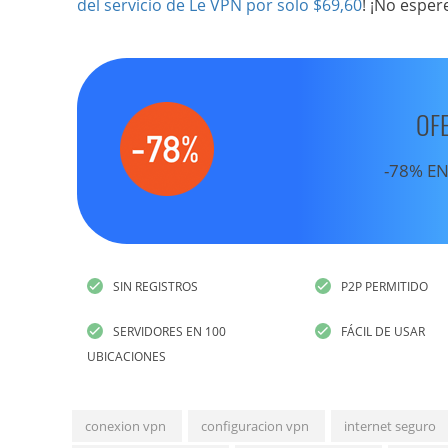
del servicio de Le VPN por solo $69,60
! ¡No esper
OF
-78% EN
SIN REGISTROS
P2P PERMITIDO
SERVIDORES EN 100
FÁCIL DE USAR
UBICACIONES
conexion vpn
configuracion vpn
internet seguro