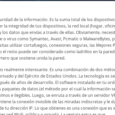
ridad de la información. Es la suma total de los dispositivos
 la integridad de tus dispositivos, la red local (hogar, oficin
y los datos que envías a través de ellas. Obviamente, necesi
are o virus como Symantec, Avast, Pcmatic o MalwareBytes, 
esitas utilizar cortafuegos, conexiones seguras, las Mejores 
o el resto puede ser considerado como ladrillos en la pared
rtero que sostiene unida la pared.
s realmente interesante. Es una combinación de dos méto
rivado y del Ejército de Estados Unidos. La tecnología es sen
spués de años de desarrollo. El software instalado en tu or
os paquetes de datos (el método por el cual la información s
imos e ilegibles. Luego, se enruta a través de un servidor 
ne la conexión invisible de las miradas indiscretas y le da
e tu dirección IP. Lo que obtienes es una conexión que es 
uier red Wi-Fi, pública o privada. La ventaja extra es que,