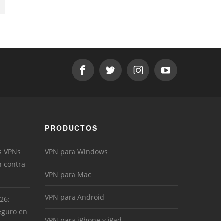
PRODUCTOS
s VPNs
VPN para Windows
n contra
VPN para Mac
VPN para Android
026:
eguro en
VPN para iPhone y iPad