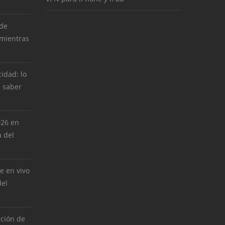
 de
 mientras
cidad: lo
 saber
026 en
 del
e en vivo
del
cción de