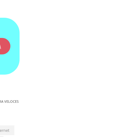
A
RA VELOCES
ternet