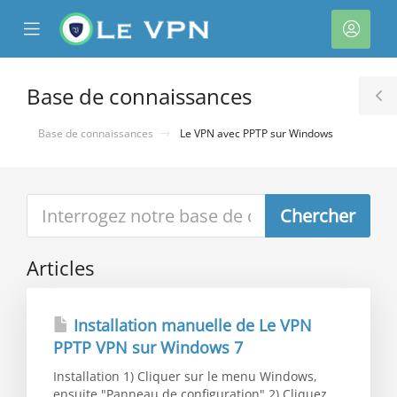
se
Mobile
Espa
ile
Menu
client
nu
Base de connaissances
T
S
Base de connaissances
Le VPN avec PPTP sur Windows
Articles
Installation manuelle de Le VPN
PPTP VPN sur Windows 7
Installation 1) Cliquer sur le menu Windows,
ensuite "Panneau de configuration" 2) Cliquez