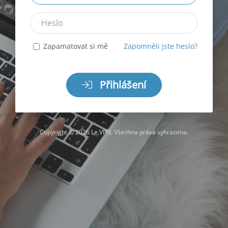
adresa
Heslo
Zapamatovat si mě
Zapomněli jste heslo?
Přihlášení
Copyright © 2026 Le VPN. Všechna práva vyhrazena.