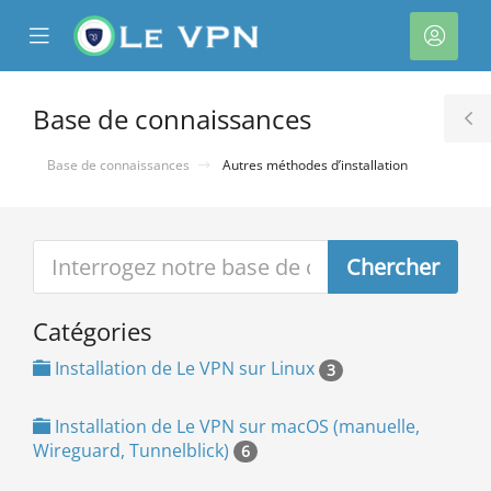
se
Mobile
Espa
ile
Menu
client
nu
Base de connaissances
T
S
Base de connaissances
Autres méthodes d’installation
Catégories
Installation de Le VPN sur Linux
3
Installation de Le VPN sur macOS (manuelle,
Wireguard, Tunnelblick)
6