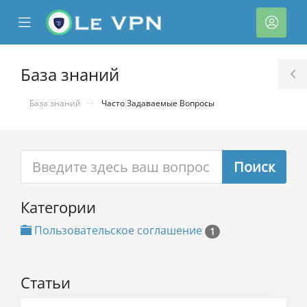
se
Mobile
Акка
ile
Menu
nu
База знаний
T
S
База знаний
Часто Задаваемые Вопросы
Категории
тр
ы
Пользовательское соглашение
1
Статьи