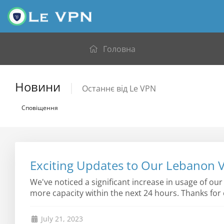
Головна
Новини
Останнє від Le VPN
Сповіщення
Exciting Updates to Our Lebanon V
We've noticed a significant increase in usage of o
more capacity within the next 24 hours. Thanks fo
July 21, 2023