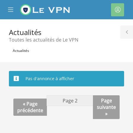
se
Mobile
Espa
ile
Menu
client
nu
Actualités
T
Toutes les actualités de Le VPN
S
Actualités
Pas d'annonce à afficher
Page
« Page
suivante
précédente
»