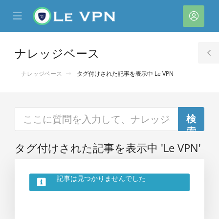
se
Mobile
ア
ile
Menu
カ
nu
ウ
ナレッジベース
T
ン
S
ナレッジベース
タグ付けされた記事を表示中 Le VPN
ト
タグ付けされた記事を表示中 'Le VPN'
記事は見つかりませんでした