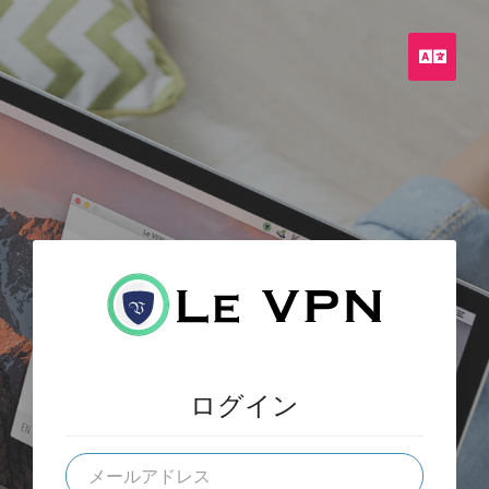
日
本
語
ログイン
メ
ー