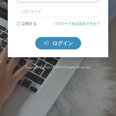
ル
パ
ア
ス
ド
ワ
レ
記憶する
パスワードをお忘れですか？
ー
ス
ド
ログイン
Copyright © 2026 Le VPN. All Rights Reserved.