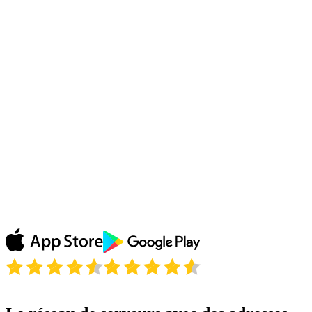
Lanoe
Le fait de pouvoir naviguer sur internet l'esprit
tranquille, pouvoir télécharger en sécurité, cela vaut
bien plus que le prix du produit comparé à tous les
services qu'il fournit...
Blanes
Regarder les rediffusions de mon émission préférée sur
ABC grâce à Le VPN et j'adore tout simplement ! Pas
besoin d'attendre que mon émission arrive en France,
Le VPN débloque tout ! Merci !
Julie P.